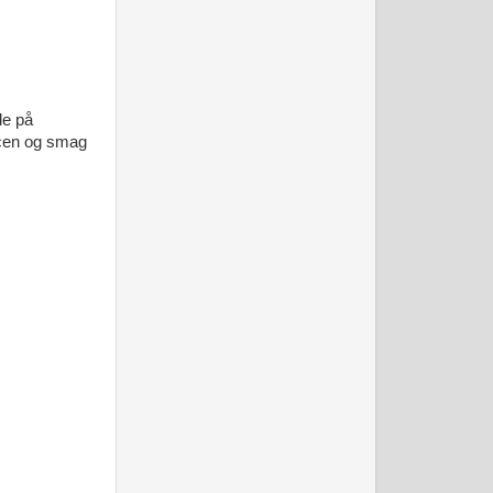
de på
ucen og smag