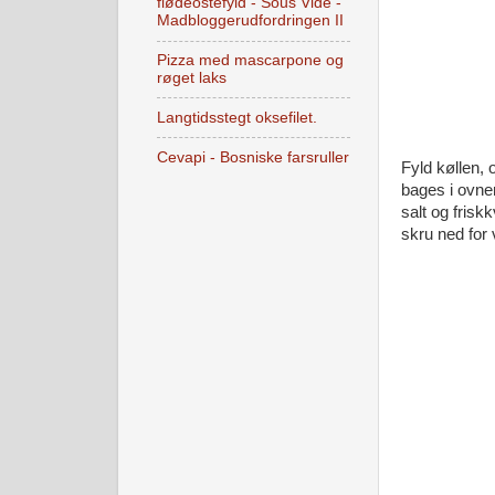
flødeostefyld - Sous Vide -
Madbloggerudfordringen II
Pizza med mascarpone og
røget laks
Langtidsstegt oksefilet.
Cevapi - Bosniske farsruller
Fyld køllen, 
bages i ovnen
salt og frisk
skru ned for 