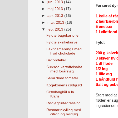
►
jun. 2013
(14)
Farseret dyr
►
maj 2013
(17)
►
apr. 2013
(16)
1 kølle af rå
2 laurbærbl
►
mar. 2013
(18)
5 enebær
▼
feb. 2013
(25)
1 l vildtfond
Fyldte bagekartofler
Fyldte skinkekurve
Fyld:
Lakridsmarengs med
200 g kalve
hvid chokolade
3 skiver hvi
Bacondeller
1 dl fløde
Sur/sød kartoffelsalat
1/2 løg
med forårsløg
1 lille æg
Semi dried tomater
1 håndfuld h
Salt og peb
Kogekonens rødgrød
Grønlangkål a la
Start med at 
Klaris
fløden er sug
Rødløg/urtedressing
ingrediense
Rosmarinkylling med
citron og hvidløg