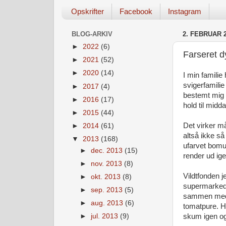
Opskrifter
Facebook
Instagram
BLOG-ARKIV
2. FEBRUAR 
►
2022
(6)
Farseret d
►
2021
(52)
►
2020
(14)
I min familie
svigerfamilie
►
2017
(4)
bestemt mig f
►
2016
(17)
hold til midd
►
2015
(44)
Det virker må
►
2014
(61)
altså ikke så
▼
2013
(168)
ufarvet bomu
►
dec. 2013
(15)
render ud ige
►
nov. 2013
(8)
Vildtfonden 
►
okt. 2013
(8)
supermarkeder
►
sep. 2013
(5)
sammen med g
►
aug. 2013
(6)
tomatpure. H
skum igen og 
►
jul. 2013
(9)