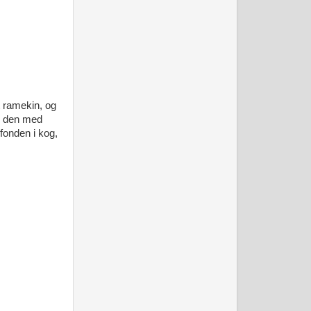
t ramekin, og
dr den med
fonden i kog,