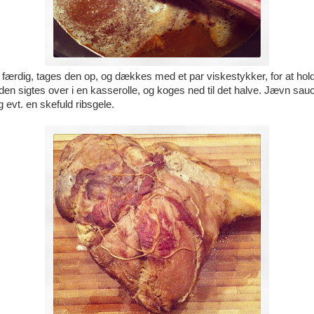
r færdig, tages den op, og dækkes med et par viskestykker, for at hol
en sigtes over i en kasserolle, og koges ned til det halve. Jævn sa
g evt. en skefuld ribsgele.