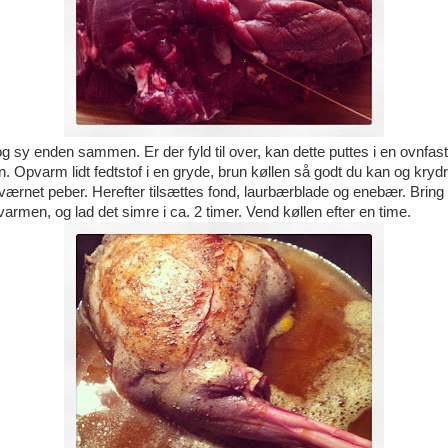
og sy enden sammen. Er der fyld til over, kan dette puttes i en ovnfas
. Opvarm lidt fedtstof i en gryde, brun køllen så godt du kan og kry
kværnet peber. Herefter tilsættes fond, laurbærblade og enebær. Bring 
varmen, og lad det simre i ca. 2 timer. Vend køllen efter en time.