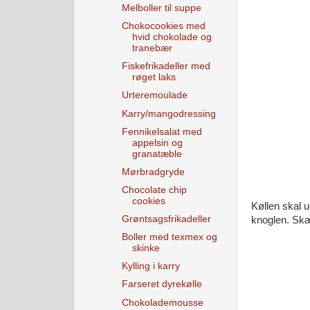
Melboller til suppe
Chokocookies med
hvid chokolade og
tranebær
Fiskefrikadeller med
røget laks
Urteremoulade
Karry/mangodressing
Fennikelsalat med
appelsin og
granatæble
Mørbradgryde
Chocolate chip
cookies
Køllen skal u
Grøntsagsfrikadeller
knoglen. Skær
Boller med texmex og
skinke
Kylling i karry
Farseret dyrekølle
Chokolademousse