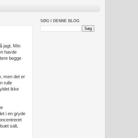
SØG I DENNE BLOG
å jagt. Min
gen havde
vitere begge
e, men det er
n rulle
yldet ikke
de
et i en gryde
oncentreret
sæt salt,