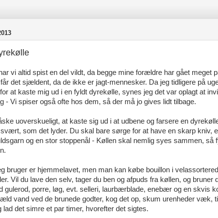
2013
yrekølle
 har vi altid spist en del vildt, da begge mine forældre har gået meget p
 får det sjældent, da de ikke er jagt-mennesker. Da jeg tidligere på u
or at kaste mig ud i en fyldt dyrekølle, synes jeg det var oplagt at in
ag - Vi spiser også ofte hos dem, så der må jo gives lidt tilbage.
ske uoverskueligt, at kaste sig ud i at udbene og farsere en dyrekøll
 svært, som det lyder. Du skal bare sørge for at have en skarp kniv, e
ldsgarn og en stor stoppenål - Køllen skal nemlig syes sammen, så f
n.
jeg bruger er hjemmelavet, men man kan købe bouillon i velassortere
. Vil du lave den selv, tager du ben og afpuds fra køllen, og bruner d
ulerod, porre, løg, evt. selleri, laurbærblade, enebær og en skvis k
æld vand ved de brunede godter, kog det op, skum urenheder væk, til
lad det simre et par timer, hvorefter det sigtes.