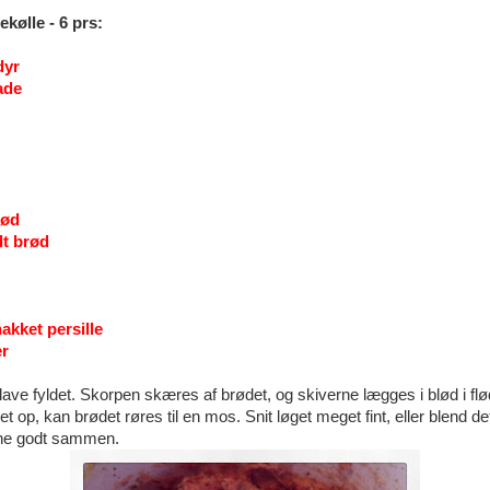
ekølle - 6 prs:
dyr
ade
kød
dt brød
akket persille
er
lave fyldet. Skorpen skæres af brødet, og skiverne lægges i blød i fl
et op, kan brødet røres til en mos. Snit løget meget fint, eller blend de
rne godt sammen.