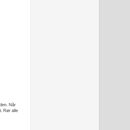
øden. Når
t. Rør alle