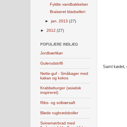
Fyldte vandbakkelser
Braiseret bladselleri
►
jan. 2013
(27)
►
2012
(27)
POPULÆRE INDLÆG
Jordbærlikør
Gulerodstrifli
Saml kødet, o
Nette-guf - Småkager med
kakao og kokos
Krabbeburger (asiatisk
inspireret)
Ribs- og solbærsaft
Bløde rugbrødsboller
Svinemørbrad med