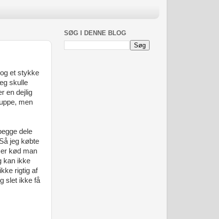
SØG I DENNE BLOG
dog et stykke
eg skulle
r en dejlig
 suppe, men
 begge dele
Så jeg købte
t er kød man
g kan ikke
ke rigtig af
 slet ikke få