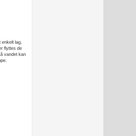
 enkelt lag.
r flyttes de
 så vandet kan
ppe.