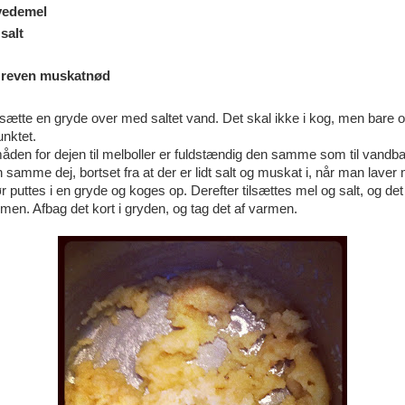
vedemel
 salt
k reven muskatnød
sætte en gryde over med saltet vand. Det skal ikke i kog, men bare op 
nktet.
en for dejen til melboller er fuldstændig den samme som til vandba
 samme dej, bortset fra at der er lidt salt og muskat i, når man laver 
puttes i en gryde og koges op. Derefter tilsættes mel og salt, og det
men. Afbag det kort i gryden, og tag det af varmen.