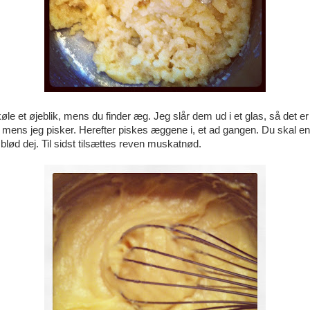
øle et øjeblik, mens du finder æg. Jeg slår dem ud i et glas, så det er 
 mens jeg pisker. Herefter piskes æggene i, et ad gangen. Du skal e
sblød dej. Til sidst tilsættes reven muskatnød.