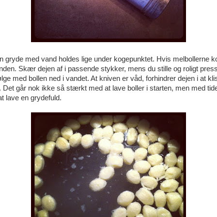
din gryde med vand holdes lige under kogepunktet. Hvis melbollerne k
anden. Skær dejen af i passende stykker, mens du stille og roligt pres
lge med bollen ned i vandet. At kniven er våd, forhindrer dejen i at klis
. Det går nok ikke så stærkt med at lave boller i starten, men med tid
at lave en grydefuld.