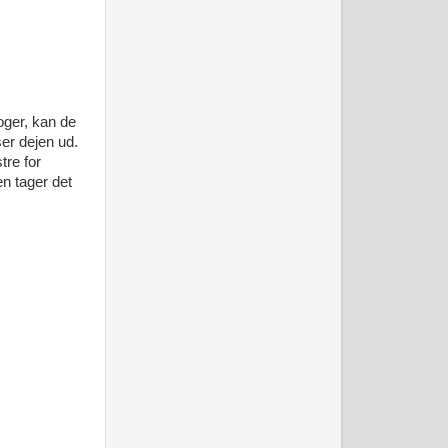
oger, kan de
ser dejen ud.
tre for
en tager det