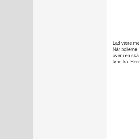
Lad være med 
Når bollerne 
over i en skå
løbe fra. Her