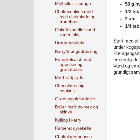
Melboller til suppe
50 g h
1/2 tsk
Chokocookies med
hvid chokolade og
2 æg
tranebær
1/4 ts
Fiskefrikadeller med
røget laks
Start med at 
Urteremoulade
under kogepu
Karry/mangodressing
Fremgangsmåd
Fennikelsalat med
er nemlig den
appelsin og
Vand og smør 
granatæble
grundigt sam
Mørbradgryde
Chocolate chip
cookies
Grøntsagsfrikadeller
Boller med texmex og
skinke
Kylling i karry
Farseret dyrekølle
Chokolademousse