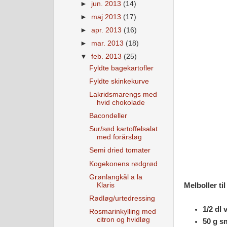
►
jun. 2013
(14)
►
maj 2013
(17)
►
apr. 2013
(16)
►
mar. 2013
(18)
▼
feb. 2013
(25)
Fyldte bagekartofler
Fyldte skinkekurve
Lakridsmarengs med
hvid chokolade
Bacondeller
Sur/sød kartoffelsalat
med forårsløg
Semi dried tomater
Kogekonens rødgrød
Grønlangkål a la
Klaris
Melboller til
Rødløg/urtedressing
1/2 dl 
Rosmarinkylling med
citron og hvidløg
50 g s