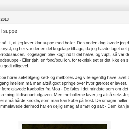
 2013
il suppe
 så tit, at jeg laver klar suppe med boller. Den anden dag lavede jeg 
ryst, og her var der en del kogelage tilbage, da jeg havde taget det j
errodssaucen. Kogelagen blev kogt ind til det halve, og vupti, så var de
ødssuppe - Eller tjah, en fond/bouillon, for teknisk set er det ikke en
 godt alligevel.
uppe hører selvfølgelig kød- og melboller. Jeg ville egentlig have lavet
gang imellem må man altså godt springe over hvor gærdet er lavest. 
e færdiglavede kødboller fra Mou - De føles i det mindste som om de
sætning til discountudgaven. Men melbollerne laver jeg altså selv. Je
her små hårde knolde, som man kan købe på frost. De smager heller ik
emmelavede derimod har en dejlig smag af smør og salt - Dem kan jeg