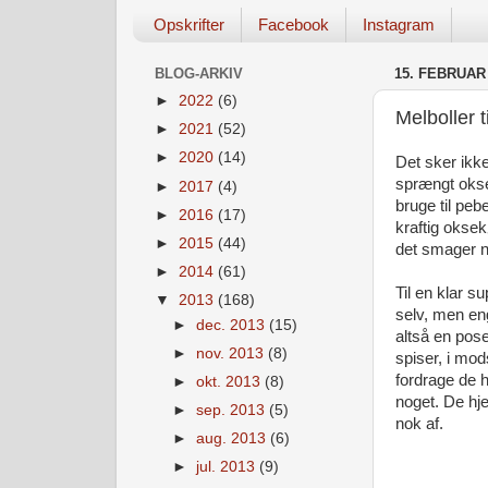
Opskrifter
Facebook
Instagram
BLOG-ARKIV
15. FEBRUAR
►
2022
(6)
Melboller t
►
2021
(52)
►
2020
(14)
Det sker ikke
sprængt okseb
►
2017
(4)
bruge til peb
►
2016
(17)
kraftig oksek
►
2015
(44)
det smager nu
►
2014
(61)
Til en klar s
▼
2013
(168)
selv, men en
►
dec. 2013
(15)
altså en pos
►
nov. 2013
(8)
spiser, i mod
fordrage de 
►
okt. 2013
(8)
noget. De hj
►
sep. 2013
(5)
nok af.
►
aug. 2013
(6)
►
jul. 2013
(9)