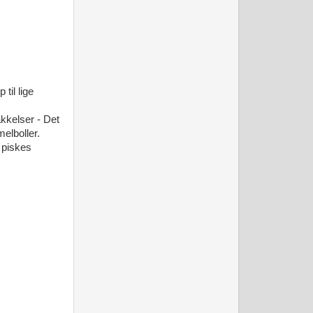
til lige
kkelser - Det
melboller.
 piskes