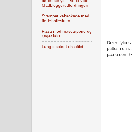
flødeostefyld - Sous Vide -
Madbloggerudfordringen II
Svampet kakaokage med
flødebolleskum
Pizza med mascarpone og
røget laks
Dejen fyldes
Langtidsstegt oksefilet.
puttes i en s
pæne som hvi