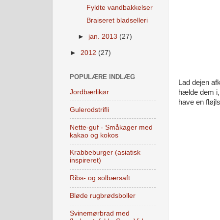
Fyldte vandbakkelser
Braiseret bladselleri
►
jan. 2013
(27)
►
2012
(27)
POPULÆRE INDLÆG
Lad dejen afk
Jordbærlikør
hælde dem i,
have en fløjl
Gulerodstrifli
Nette-guf - Småkager med
kakao og kokos
Krabbeburger (asiatisk
inspireret)
Ribs- og solbærsaft
Bløde rugbrødsboller
Svinemørbrad med