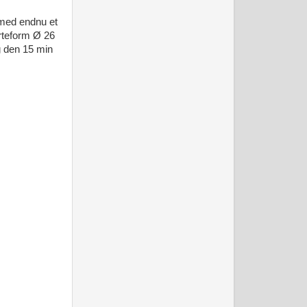
 med endnu et
ærteform Ø 26
g den 15 min