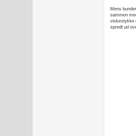
Mens bunden 
sammen med s
viskestykke 
spredt ud ov