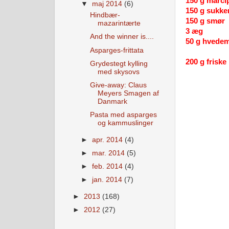
150 g marci
▼
maj 2014
(6)
150 g sukke
Hindbær-
150 g smør
mazarintærte
3 æg
And the winner is....
50 g hvedem
Asparges-frittata
200 g frisk
Grydestegt kylling
med skysovs
Give-away: Claus
Meyers Smagen af
Danmark
Pasta med asparges
og kammuslinger
►
apr. 2014
(4)
►
mar. 2014
(5)
►
feb. 2014
(4)
►
jan. 2014
(7)
►
2013
(168)
►
2012
(27)