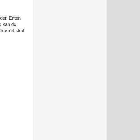
eder. Enten
rs kan du
 Smørret skal