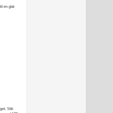
il en glat
get. Stik