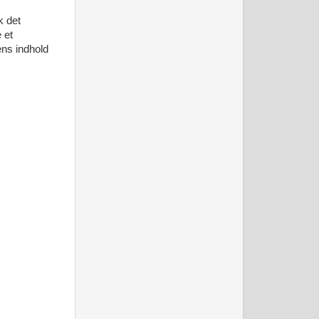
k det
 et
ens indhold