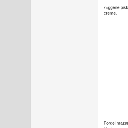
Æggene piskes
creme.
Fordel mazari