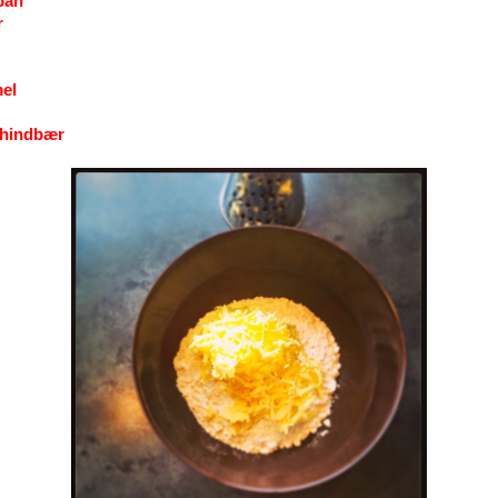
pan
r
el
e hindbær