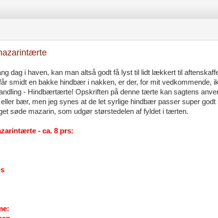
azarintærte
g dag i haven, kan man altså godt få lyst til lidt lækkert til aftenska
år smidt en bakke hindbær i nakken, er der, for mit vedkommende, ik
l handling - Hindbærtærte! Opskriften på denne tærte kan sagtens an
r eller bær, men jeg synes at de let syrlige hindbær passer super go
t søde mazarin, som udgør størstedelen af fyldet i tærten.
arintærte - ca. 8 prs:
is
me: