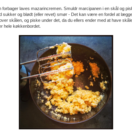
forbager laves mazarincremen. Smuldr marcipanen i en skål og pis
ukker og blødt (eller revet) smør - Det kan være en fordel at lægge
over skålen, og piske under det, da du ellers ender med at have skål
er hele køkkenbordet.