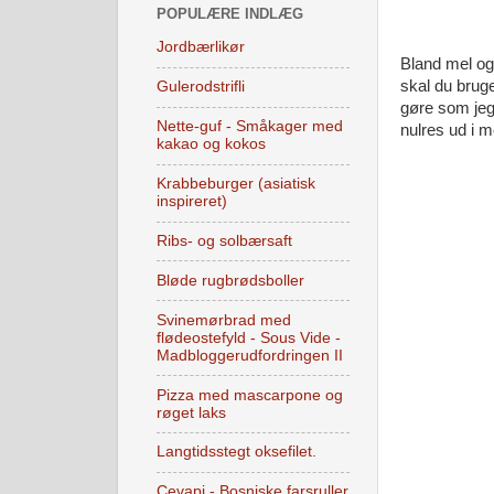
POPULÆRE INDLÆG
Jordbærlikør
Bland mel og 
skal du bruge
Gulerodstrifli
gøre som jeg,
Nette-guf - Småkager med
nulres ud i m
kakao og kokos
Krabbeburger (asiatisk
inspireret)
Ribs- og solbærsaft
Bløde rugbrødsboller
Svinemørbrad med
flødeostefyld - Sous Vide -
Madbloggerudfordringen II
Pizza med mascarpone og
røget laks
Langtidsstegt oksefilet.
Cevapi - Bosniske farsruller