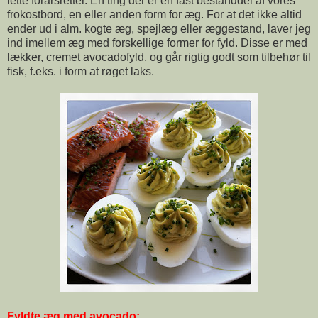
lette forårsretter. En ting der er en fast bestanddel af vores
frokostbord, en eller anden form for æg. For at det ikke altid
ender ud i alm. kogte æg, spejlæg eller æggestand, laver jeg
ind imellem æg med forskellige former for fyld. Disse er med
lækker, cremet avocadofyld, og går rigtig godt som tilbehør til
fisk, f.eks. i form at røget laks.
Fyldte æg med avocado: