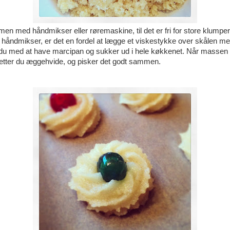
en med håndmikser eller røremaskine, til det er fri for store klumpe
 håndmikser, er det en fordel at lægge et viskestykke over skålen me
 du med at have marcipan og sukker ud i hele køkkenet. Når massen er
sætter du æggehvide, og pisker det godt sammen.