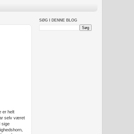
SØG I DENNE BLOG
 er helt
har selv været
l sige
dighedshorn,