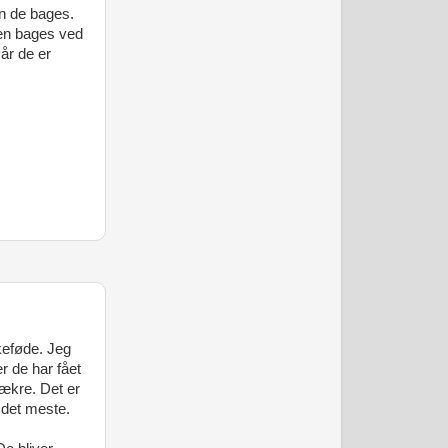
n de bages.
ten bages ved
Når de er
skeføde. Jeg
r de har fået
 lækre. Det er
 det meste.