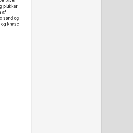
De bliver
og plukker
 af
se sand og
e og knase