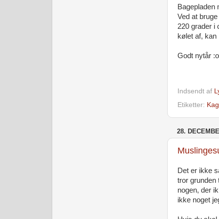
Bagepladen m
Ved at bruge
220 grader i 
kølet af, ka
Godt nytår :o
Indsendt af
L
Etiketter:
Kag
28. DECEMBE
Muslinges
Det er ikke s
tror grunden 
nogen, der ik
ikke noget j