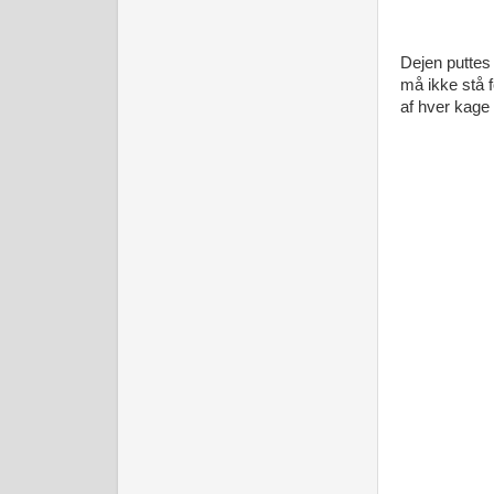
Dejen puttes 
må ikke stå f
af hver kage