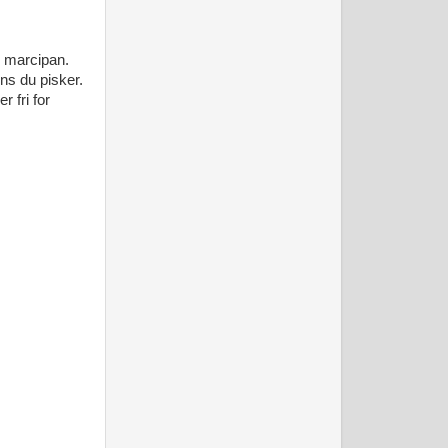
r marcipan.
ns du pisker.
 fri for