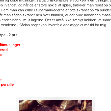
ud og købe muslinger, så gå til fiskehandleren og køb linemuslinger. 
eb i vandet, og når de er store nok til at spise, trækker man rebet op 
 Dem man kan købe i supermarkederne er ofte skrabet op fra bunden
Når man sådan skraber hen over bunden, vil der blive hvirvlet en mas
 ender inden i muslingerne. Det er altså ikke særligt lækkert, at sidd
tænderne - Sådan noget kan ihvertfald ødelægge et måltid for mig.
pe - 2 prs.
blåmuslinger
lerod
od
er
persille