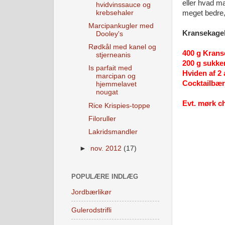
eller hvad m
hvidvinssauce og
krebsehaler
meget bedre, 
Marcipankugler med
Kransekage
Dooley's
Rødkål med kanel og
400 g Krans
stjerneanis
200 g sukke
Is parfait med
Hviden af 2 
marcipan og
Cocktailbær 
hjemmelavet
nougat
Evt. mørk c
Rice Krispies-toppe
Filoruller
Lakridsmandler
►
nov. 2012
(17)
POPULÆRE INDLÆG
Jordbærlikør
Gulerodstrifli