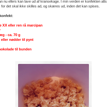
an nu ellers kan lave ud af kransekage. I min verden er konfekten alt
for det skal ikke skilles ad, og skæres ud, inden det kan spises.
konfekt:
e XX eller ren rå marcipan
r
æg - ca. 70 g
eller nødder til pynt
hokolade til bunden