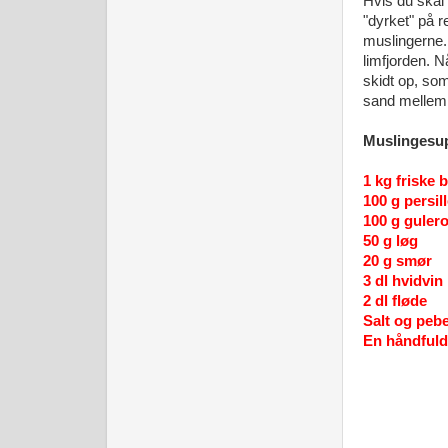
Hvis du skal 
"dyrket" på r
muslingerne.
limfjorden. 
skidt op, som
sand mellem 
Muslingesup
1 kg friske 
100 g persil
100 g guler
50 g løg
20 g smør
3 dl hvidvin
2 dl fløde
Salt og peb
En håndfuld 