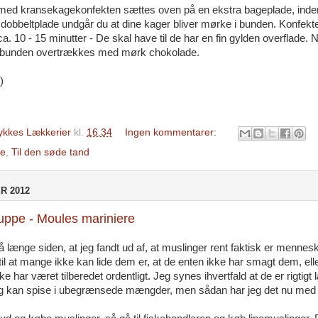
ed kransekagekonfekten sættes oven på en ekstra bageplade, inde
 dobbeltplade undgår du at dine kager bliver mørke i bunden. Konfek
ca. 10 - 15 minutter - De skal have til de har en fin gylden overflade. 
n bunden overtrækkes med mørk chokolade.
)
ykkes Lækkerier
kl.
16.34
Ingen kommentarer:
e
,
Til den søde tand
R 2012
uppe - Moules mariniere
å længe siden, at jeg fandt ud af, at muslinger rent faktisk er menne
til at mange ikke kan lide dem er, at de enten ikke har smagt dem, elle
ke har været tilberedet ordentligt. Jeg synes ihvertfald at de er rigtigt
eg kan spise i ubegrænsede mængder, men sådan har jeg det nu med