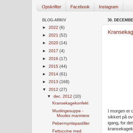
Opskrifter
Facebook
Instagram
BLOG-ARKIV
30. DECEMBE
►
2022
(6)
Kransekag
►
2021
(52)
►
2020
(14)
►
2017
(4)
►
2016
(17)
►
2015
(44)
►
2014
(61)
►
2013
(168)
▼
2012
(27)
▼
dec. 2012
(10)
Kransekagekonfekt
Muslingesuppe -
I morgen er d
Moules mariniere
sikkert på ov
igang, for de
Pebermyntepastiller
kransekageko
Fettuccine med