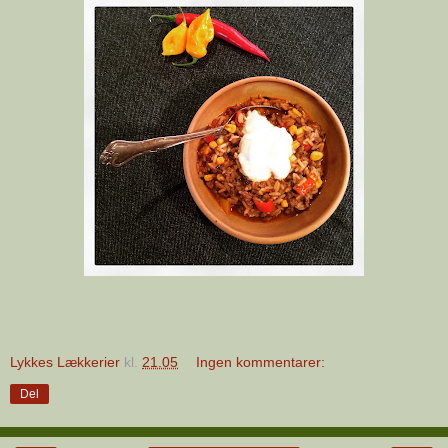
Lykkes Lækkerier
kl.
21.05
Ingen kommentarer:
Del