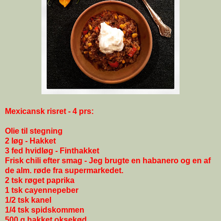
Mexicansk risret - 4 prs:
Olie til stegning
2 løg - Hakket
3 fed hvidløg - Finthakket
Frisk chili efter smag - Jeg brugte en habanero og en af
de alm. røde fra supermarkedet.
2 tsk røget paprika
1 tsk cayennepeber
1/2 tsk kanel
1/4 tsk spidskommen
500 g hakket oksekød