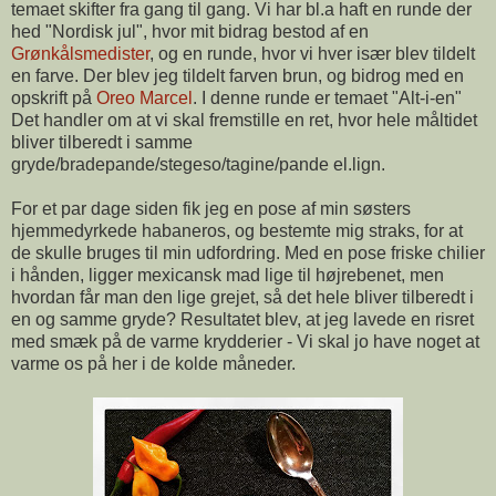
temaet skifter fra gang til gang. Vi har bl.a haft en runde der
hed "Nordisk jul", hvor mit bidrag bestod af en
Grønkålsmedister
, og en runde, hvor vi hver især blev tildelt
en farve. Der blev jeg tildelt farven brun, og bidrog med en
opskrift på
Oreo Marcel
. I denne runde er temaet "Alt-i-en"
Det handler om at vi skal fremstille en ret, hvor hele måltidet
bliver tilberedt i samme
gryde/bradepande/stegeso/tagine/pande el.lign.
For et par dage siden fik jeg en pose af min søsters
hjemmedyrkede habaneros, og bestemte mig straks, for at
de skulle bruges til min udfordring. Med en pose friske chilier
i hånden, ligger mexicansk mad lige til højrebenet, men
hvordan får man den lige grejet, så det hele bliver tilberedt i
en og samme gryde? Resultatet blev, at jeg lavede en risret
med smæk på de varme krydderier - Vi skal jo have noget at
varme os på her i de kolde måneder.