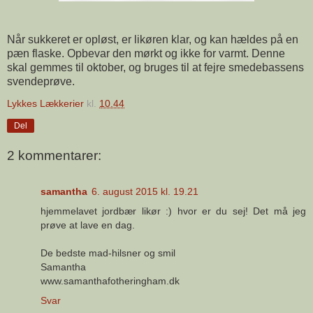
Når sukkeret er opløst, er likøren klar, og kan hældes på en
pæn flaske. Opbevar den mørkt og ikke for varmt. Denne
skal gemmes til oktober, og bruges til at fejre smedebassens
svendeprøve.
Lykkes Lækkerier
kl.
10.44
Del
2 kommentarer:
samantha
6. august 2015 kl. 19.21
hjemmelavet jordbær likør :) hvor er du sej! Det må jeg
prøve at lave en dag.
De bedste mad-hilsner og smil
Samantha
www.samanthafotheringham.dk
Svar