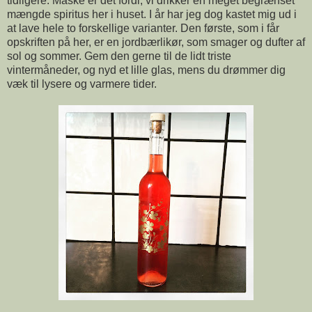
tidligere. Måske er det fordi, vi drikker en meget begrænset
mængde spiritus her i huset. I år har jeg dog kastet mig ud i
at lave hele to forskellige varianter. Den første, som i får
opskriften på her, er en jordbærlikør, som smager og dufter af
sol og sommer. Gem den gerne til de lidt triste
vintermåneder, og nyd et lille glas, mens du drømmer dig
væk til lysere og varmere tider.