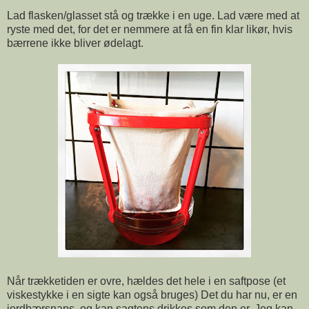
Lad flasken/glasset stå og trække i en uge. Lad være med at
ryste med det, for det er nemmere at få en fin klar likør, hvis
bærrene ikke bliver ødelagt.
Når trækketiden er ovre, hældes det hele i en saftpose (et
viskestykke i en sigte kan også bruges) Det du har nu, er en
jordbærsnaps, og kan sagtens drikkes som den er. Jeg kan