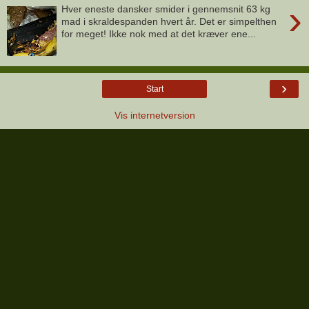
›
Hver eneste dansker smider i gennemsnit 63 kg
mad i skraldespanden hvert år. Det er simpelthen
for meget! Ikke nok med at det kræver ene...
›
Start
Vis internetversion