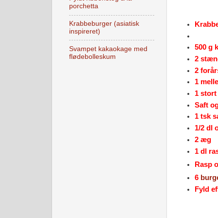
porchetta
Krabbeburger (asiatisk
Krabbe
inspireret)
500 g 
Svampet kakaokage med
flødebolleskum
2 stæng
2 forå
1 mell
1 stor
Saft og
1 tsk s
1/2 dl 
2 æg
1 dl ra
Rasp o
6
burg
Fyld e