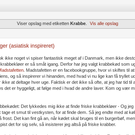
Viser opslag med etiketten
Krabbe
.
Vis alle opslag
er (asiatisk inspireret)
ok ikke noget vi spiser fantastisk meget af i Danmark, men ikke dest
krabbekløer er så småt igang. Derfor har jeg valgt krabbekød som u
Madstafetten
. Madstafetten er en facebookgruppe, hvor vi skiftes til a
ens, og så inspirerer vi hinanden, med hvad vi nu lige kan få tryllet ud
kke at deltage hver uge. Faktisk er det ikke så ofte, at jeg har tid til
s det er hyggeligt, at følge med i hvad de andre laver. Kom og vær m
rabbekødet: Det lykkedes mig ikke at finde friske krabbekløer - Og jeg
l at tage et smut til vestkysten, for at finde dem. Så jeg endte med at k
frost. Det kan fint gå an, når kødet skal bruges til en burgerbøf, men
ist det for sig selv, så insisterer jeg altså på friske krabber.