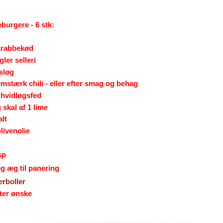
burgere - 6 stk:
krabbekød
ler selleri
rsløg
emstærk chili - eller efter smag og behag
t hvidløgsfed
 skal af 1 lime
alt
olivenolie
sp
g æg til panering
erboller
fter ønske