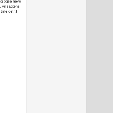
 jeg også have
e, vil sagtens
lle det til