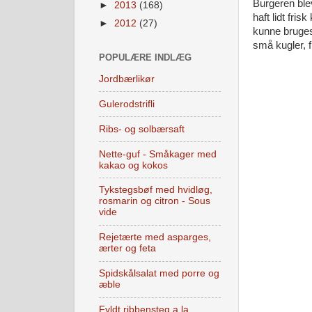
Burgeren blev
►
2013
(168)
haft lidt fris
►
2012
(27)
kunne bruges 
små kugler,
POPULÆRE INDLÆG
Jordbærlikør
Gulerodstrifli
Ribs- og solbærsaft
Nette-guf - Småkager med
kakao og kokos
Tykstegsbøf med hvidløg,
rosmarin og citron - Sous
vide
Rejetærte med asparges,
ærter og feta
Spidskålsalat med porre og
æble
Fyldt ribbensteg a la