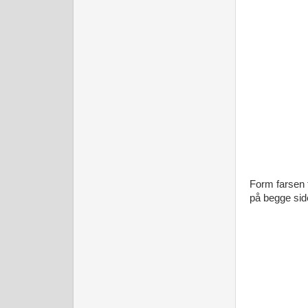
Form farsen t
på begge side