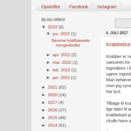
Opskrifter
Facebook
Instagram
BLOG-ARKIV
▼
2022
(6)
4. JULI 2017
▼
jun. 2022
(1)
Nemme koldhævede
Krabbeburg
morgenboller
►
apr. 2022
(2)
Krabber er n
sæsonen for 
►
mar. 2022
(1)
ingrediens i
►
feb. 2022
(1)
ugens ingredi
►
jan. 2022
(1)
Man behøver i
men jeg syne
►
2021
(52)
har lyst.
►
2020
(14)
►
2017
(4)
Tilbage til k
lige tiden ti
►
2016
(17)
krabbekød på 
►
2015
(44)
skulle have sp
►
2014
(61)