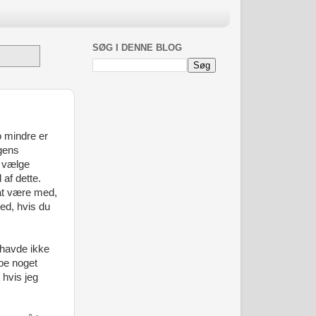
SØG I DENNE BLOG
o mindre er
gens
t vælge
 af dette.
 at være med,
ed, hvis du
 havde ikke
øbe noget
 hvis jeg