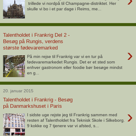
trillede vi nordpå til Champagne-distriktet. Her
skulle vi bo i et par dage i Reims, me...
Talentholdet i Frankrig Del 2 -
Besøg på Rungis, verdens
største fødevaremarked
›
På min rejse til Frankrig var vi en tur på
fødevaremarkedet Rungis. Det er et sted som
enhver gastronom eller foodie bør besøge mindst
en g...
20. januar 2015
Talentholdet i Frankrig - Besøg
på Danmarkshuset i Paris
›
I sidste uge rejste jeg til Frankrig sammen med
resten af Talentholdet fra Teknisk Skole i Silkeborg.
9 kokke og 7 tjenere var vi afsted, s...