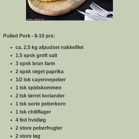
Pulled Pork - 8-10 prs:
ca. 2,5 kg afpudset nakkefilet
1,5 spsk groft salt
3 spsk brun farin
2 spsk røget paprika
1/2 tsk cayennepeber
1 tsk spidskommen
2 tsk tørret koriander
1 tsk sorte peberkorn
1 tsk chiliflager
4 fed hvidløg
2 store peberfrugter
2 store løg