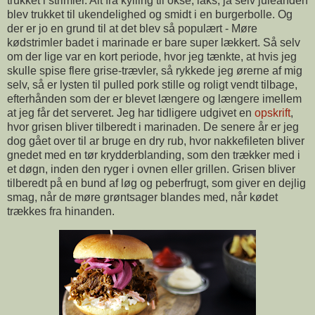
trukket i strimler. Alt fra kylling til okse, laks, ja selv juleanden
blev trukket til ukendelighed og smidt i en burgerbolle. Og
der er jo en grund til at det blev så populært - Møre
kødstrimler badet i marinade er bare super lækkert. Så selv
om der lige var en kort periode, hvor jeg tænkte, at hvis jeg
skulle spise flere grise-trævler, så rykkede jeg ørerne af mig
selv, så er lysten til pulled pork stille og roligt vendt tilbage,
efterhånden som der er blevet længere og længere imellem
at jeg får det serveret. Jeg har tidligere udgivet en
opskrift
,
hvor grisen bliver tilberedt i marinaden. De senere år er jeg
dog gået over til ar bruge en dry rub, hvor nakkefileten bliver
gnedet med en tør krydderblanding, som den trækker med i
et døgn, inden den ryger i ovnen eller grillen. Grisen bliver
tilberedt på en bund af løg og peberfrugt, som giver en dejlig
smag, når de møre grøntsager blandes med, når kødet
trækkes fra hinanden.