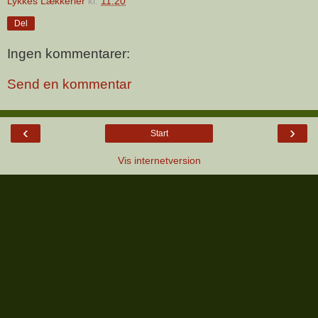
Lykkes Lækkerier
kl.
11.20
Del
Ingen kommentarer:
Send en kommentar
‹
›
Start
Vis internetversion